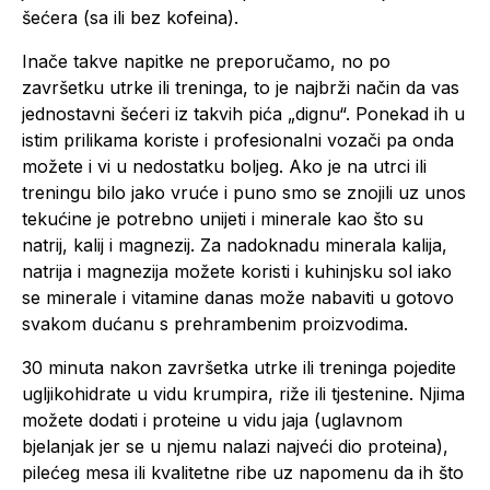
šećera (sa ili bez kofeina).
Inače takve napitke ne preporučamo, no po
završetku utrke ili treninga, to je najbrži način da vas
jednostavni šećeri iz takvih pića „dignu“. Ponekad ih u
istim prilikama koriste i profesionalni vozači pa onda
možete i vi u nedostatku boljeg. Ako je na utrci ili
treningu bilo jako vruće i puno smo se znojili uz unos
tekućine je potrebno unijeti i minerale kao što su
natrij, kalij i magnezij. Za nadoknadu minerala kalija,
natrija i magnezija možete koristi i kuhinjsku sol iako
se minerale i vitamine danas može nabaviti u gotovo
svakom dućanu s prehrambenim proizvodima.
30 minuta nakon završetka utrke ili treninga pojedite
ugljikohidrate u vidu krumpira, riže ili tjestenine. Njima
možete dodati i proteine u vidu jaja (uglavnom
bjelanjak jer se u njemu nalazi najveći dio proteina),
pilećeg mesa ili kvalitetne ribe uz napomenu da ih što