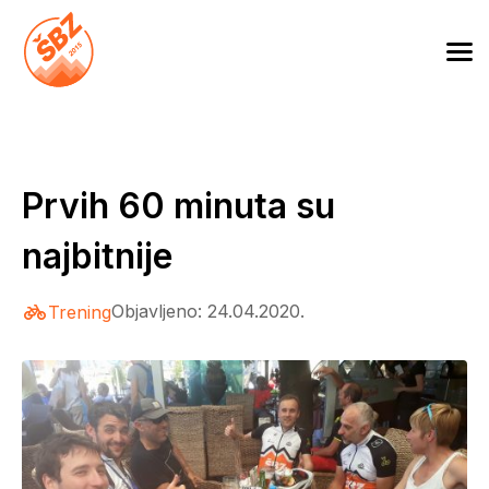
Skip
to
Škola biciklizma Zagreb
content
Prvih 60 minuta su
najbitnije
Objavljeno: 24.04.2020.
Trening