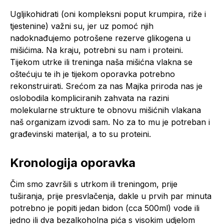
Ugljikohidrati (oni kompleksni poput krumpira, riže i
tjestenine) važni su, jer uz pomoć njih
nadoknađujemo potrošene rezerve glikogena u
mišićima. Na kraju, potrebni su nam i proteini.
Tijekom utrke ili treninga naša mišićna vlakna se
oštećuju te ih je tijekom oporavka potrebno
rekonstruirati. Srećom za nas Majka priroda nas je
oslobodila kompliciranih zahvata na razini
molekularne strukture te obnovu mišićnih vlakana
naš organizam izvodi sam. No za to mu je potreban i
građevinski materijal, a to su proteini.
Kronologija oporavka
Čim smo završili s utrkom ili treningom, prije
tuširanja, prije presvlačenja, dakle u prvih par minuta
potrebno je popiti jedan bidon (cca 500ml) vode ili
jedno ili dva bezalkoholna pića s visokim udjelom