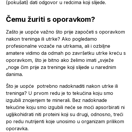
(pokušati) dati odgovor u redcima koji slijede.
Čemu žuriti s oporavkom?
Zašto je uopće važno što prije započeti s oporavkom
nakon treninga ili utrke? Ako pogledamo
profesionalne vozače na utrkama, ali i ozbiljne
amatere vidimo da odmah po završetku utrke kreću s
oporavkom, što je bitno ako želimo imati „svježe
„noge čim prije za treninge koji slijede u narednim
danima.
Što je uopće potrebno nadoknaditi nakon utrke ili
treninga? U prvom redu je to tekućina koju smo
izgubili znojenjem te minerali. Bez nadoknade
tekućine koju smo izgubili neće se moći apsorbirati ni
ugljikohidrati niti proteini koji su drugi, odnosno, treći
po redu nutrijenti koje unosimo u organizam prilikom
oporavka.