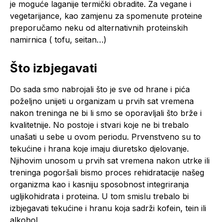
je moguće laganije termički obradite. Za vegane i
vegetarijance, kao zamjenu za spomenute proteine
preporučamo neku od alternativnih proteinskih
namirnica ( tofu, seitan…)
Što izbjegavati
Do sada smo nabrojali što je sve od hrane i pića
poželjno unijeti u organizam u prvih sat vremena
nakon treninga ne bi li smo se oporavljali što brže i
kvalitetnije. No postoje i stvari koje ne bi trebalo
unašati u sebe u ovom periodu. Prvenstveno su to
tekućine i hrana koje imaju diuretsko djelovanje.
Njihovim unosom u prvih sat vremena nakon utrke ili
treninga pogoršali bismo proces rehidratacije našeg
organizma kao i kasniju sposobnost integriranja
ugljikohidrata i proteina. U tom smislu trebalo bi
izbjegavati tekućine i hranu koja sadrži kofein, tein ili
alkohol.