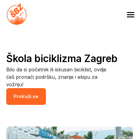
Skip
to
Škola biciklizma Zagreb
content
Škola biciklizma Zagreb
Bilo da si početnik ili iskusan biciklist, ovdje
ćeš pronaći podršku, znanje i ekipu za
vožnju!
Pridruži se