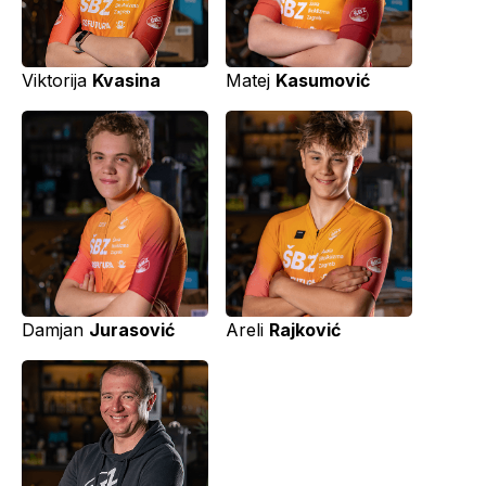
Viktorija
Kvasina
Matej
Kasumović
Damjan
Jurasović
Areli
Rajković