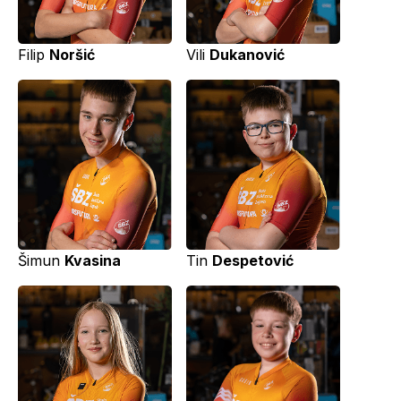
Filip
Noršić
Vili
Dukanović
Šimun
Kvasina
Tin
Despetović