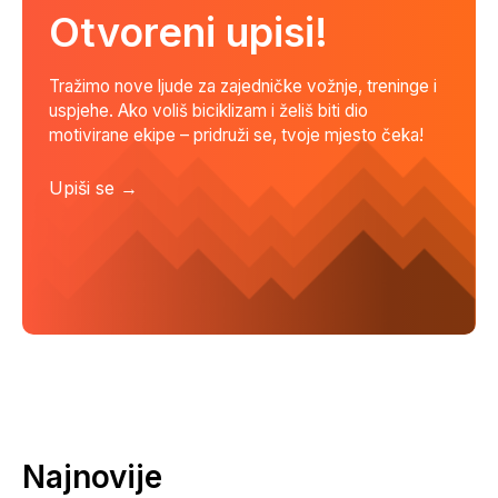
Otvoreni upisi!
Tražimo nove ljude za zajedničke vožnje, treninge i
uspjehe. Ako voliš biciklizam i želiš biti dio
motivirane ekipe – pridruži se, tvoje mjesto čeka!
Upiši se →
Najnovije