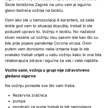
Škole biciklizma Zagreb na umu vam je sigurno
glavo-bistreća vožnja na biciklu.
Osim ako ste u samoizolaciji ili karanteni, za sada
dokle god vam to situacija dopušta, trebali bi ste
poduzeti upravo to. Vožnju n biciklu. No nažalost
stvari vezane uz vožnju nisu sasvim iste kao što su
bile prije pojave pandemije Corona virusa. Ovim
putem vam donosimo neke izmjene koje bi ste
svakako trebali unijeti u vašu vožnju kako bi ona bila
relaksirajuća zdrava i sigurna za vas i vaše najbliže.
Vozite sami, vožnja u grupi nije zdravstveno
gledano sigurna
Na vožnju ponesite sve što vam treba.
Rezervna zračnica
pumpa
montiraći za gume trebali bi biti neizostavni