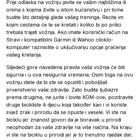
Prije odlaska na vožnju javite se vašim najbližima ili
onima s kojima živite u istom kućanstvu i pri tome
budite što detaljniji glede vašeg treninga. Recite im
kojim cestama će te se kretati i koliko bi po prilici
trebala trajati vožnja. Ako imate korisnički račun na
Stravi i kompatibilni Garmin ili Wahoo ciloklo-
kompjuter razmislite o uključivanju opcije praćenja
vašeg kretanja.
Slijedeći gore navedena pravila vaša vožnja će biti
sigurna i u ova nesigurna vremena. Osim toga na ovu
vožnju idete da bi ste se opustili i poboljšali
prvenstveno vaše zdravlje. Zato budite ljubazni
prema drugima, ne jurite i lovite KOM-ove, pozdravite
druge bicikliste ili djecu koja također kao i vi koriste
svjež zrak i prirodu da se opuste i vesele. Vi ste na
biciklu jer znanost govori da je boravak u prirodi
neophodan za vaše zdravlje na više načina. Na kraju
vi ste na biciklu u prirodi jer je to trenutno rijedak dar.