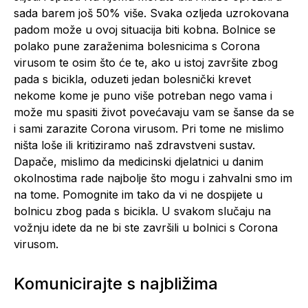
sada barem još 50% više. Svaka ozljeda uzrokovana
padom može u ovoj situacija biti kobna. Bolnice se
polako pune zaraženima bolesnicima s Corona
virusom te osim što će te, ako u istoj završite zbog
pada s bicikla, oduzeti jedan bolesnički krevet
nekome kome je puno više potreban nego vama i
može mu spasiti život povećavaju vam se šanse da se
i sami zarazite Corona virusom. Pri tome ne mislimo
ništa loše ili kritiziramo naš zdravstveni sustav.
Dapače, mislimo da medicinski djelatnici u danim
okolnostima rade najbolje što mogu i zahvalni smo im
na tome. Pomognite im tako da vi ne dospijete u
bolnicu zbog pada s bicikla. U svakom slučaju na
vožnju idete da ne bi ste završili u bolnici s Corona
virusom.
Komunicirajte s najbližima