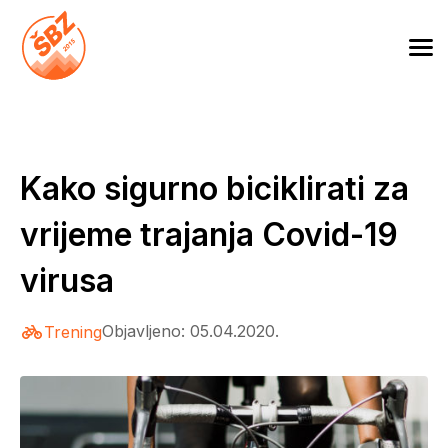
Skip
to
Škola biciklizma Zagreb
content
Kako sigurno biciklirati za
vrijeme trajanja Covid-19
virusa
Objavljeno: 05.04.2020.
Trening