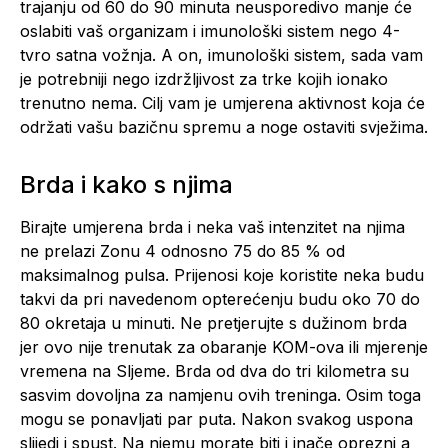
trajanju od 60 do 90 minuta neusporedivo manje će
oslabiti vaš organizam i imunološki sistem nego 4-
tvro satna vožnja. A on, imunološki sistem, sada vam
je potrebniji nego izdržljivost za trke kojih ionako
trenutno nema. Cilj vam je umjerena aktivnost koja će
održati vašu bazičnu spremu a noge ostaviti svježima.
Brda i kako s njima
Birajte umjerena brda i neka vaš intenzitet na njima
ne prelazi Zonu 4 odnosno 75 do 85 % od
maksimalnog pulsa. Prijenosi koje koristite neka budu
takvi da pri navedenom opterećenju budu oko 70 do
80 okretaja u minuti. Ne pretjerujte s dužinom brda
jer ovo nije trenutak za obaranje KOM-ova ili mjerenje
vremena na Sljeme. Brda od dva do tri kilometra su
sasvim dovoljna za namjenu ovih treninga. Osim toga
mogu se ponavljati par puta. Nakon svakog uspona
slijedi i spust. Na njemu morate biti i inače oprezni a