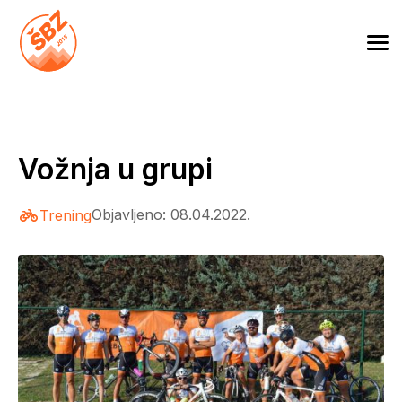
Skip
to
Škola biciklizma Zagreb
content
Vožnja u grupi
Objavljeno: 08.04.2022.
Trening