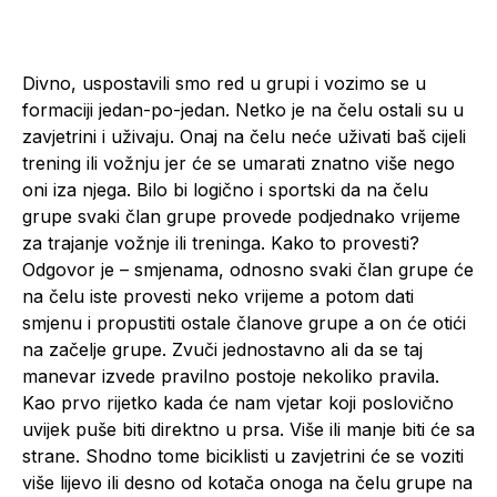
Divno, uspostavili smo red u grupi i vozimo se u
formaciji jedan-po-jedan. Netko je na čelu ostali su u
zavjetrini i uživaju. Onaj na čelu neće uživati baš cijeli
trening ili vožnju jer će se umarati znatno više nego
oni iza njega. Bilo bi logično i sportski da na čelu
grupe svaki član grupe provede podjednako vrijeme
za trajanje vožnje ili treninga. Kako to provesti?
Odgovor je – smjenama, odnosno svaki član grupe će
na čelu iste provesti neko vrijeme a potom dati
smjenu i propustiti ostale članove grupe a on će otići
na začelje grupe. Zvuči jednostavno ali da se taj
manevar izvede pravilno postoje nekoliko pravila.
Kao prvo rijetko kada će nam vjetar koji poslovično
uvijek puše biti direktno u prsa. Više ili manje biti će sa
strane. Shodno tome biciklisti u zavjetrini će se voziti
više lijevo ili desno od kotača onoga na čelu grupe na