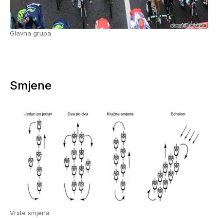
Glavna grupa
Smjene
Vrste smjena