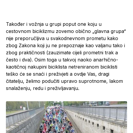
Također i vožnja u grupi poput one koju u
cestovnom biciklizmu zovemo obično „glavna grupa“
nije preporučljiva u svakodnevnom prometu kako
zbog Zakona koji ju ne prepoznaje kao valjanu tako i
zbog praktičnosti (zauzimate cijeli prometni trak a
često i dva). Osim toga u takvoj naoko anarhično-
kaotičnoj nakupini biciklista netreniranom biciklisti
teško će se snaći i preživjeti a ovdje Vas, dragi
čitatelju, želimo podučiti upravo suprotnome, lakom
snalaženju, redu i preživljavanju.