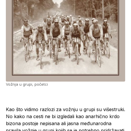
Vožnja u grupi, početci
Kao što vidimo razlozi za vožnju u grupi su višestruki.
No kako na cesti ne bi izgledali kao anarhično krdo
bizona postoje nepisana ali jasna međunarodna
pravila vožnje u grupi kojih se je potrebno pridržavati