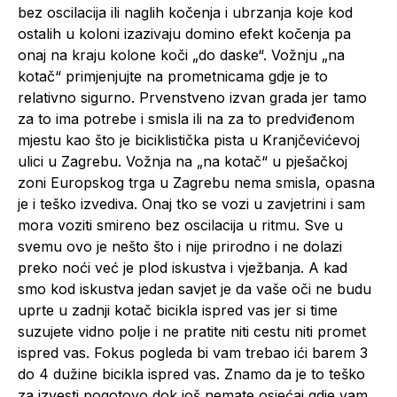
bez oscilacija ili naglih kočenja i ubrzanja koje kod
ostalih u koloni izazivaju domino efekt kočenja pa
onaj na kraju kolone koči „do daske“. Vožnju „na
kotač“ primjenjujte na prometnicama gdje je to
relativno sigurno. Prvenstveno izvan grada jer tamo
za to ima potrebe i smisla ili na za to predviđenom
mjestu kao što je biciklistička pista u Kranjčevićevoj
ulici u Zagrebu. Vožnja na „na kotač“ u pješačkoj
zoni Europskog trga u Zagrebu nema smisla, opasna
je i teško izvediva. Onaj tko se vozi u zavjetrini i sam
mora voziti smireno bez oscilacija u ritmu. Sve u
svemu ovo je nešto što i nije prirodno i ne dolazi
preko noći već je plod iskustva i vježbanja. A kad
smo kod iskustva jedan savjet je da vaše oči ne budu
uprte u zadnji kotač bicikla ispred vas jer si time
suzujete vidno polje i ne pratite niti cestu niti promet
ispred vas. Fokus pogleda bi vam trebao ići barem 3
do 4 dužine bicikla ispred vas. Znamo da je to teško
za izvesti pogotovo dok još nemate osjećaj gdje vam