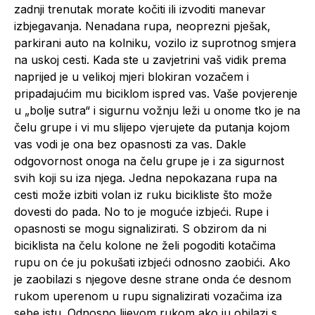
zadnji trenutak morate kočiti ili izvoditi manevar
izbjegavanja. Nenadana rupa, neoprezni pješak,
parkirani auto na kolniku, vozilo iz suprotnog smjera
na uskoj cesti. Kada ste u zavjetrini vaš vidik prema
naprijed je u velikoj mjeri blokiran vozačem i
pripadajućim mu biciklom ispred vas. Vaše povjerenje
u „bolje sutra“ i sigurnu vožnju leži u onome tko je na
čelu grupe i vi mu slijepo vjerujete da putanja kojom
vas vodi je ona bez opasnosti za vas. Dakle
odgovornost onoga na čelu grupe je i za sigurnost
svih koji su iza njega. Jedna nepokazana rupa na
cesti može izbiti volan iz ruku bicikliste što može
dovesti do pada. No to je moguće izbjeći. Rupe i
opasnosti se mogu signalizirati. S obzirom da ni
biciklista na čelu kolone ne želi pogoditi kotačima
rupu on će ju pokušati izbjeći odnosno zaobići. Ako
je zaobilazi s njegove desne strane onda će desnom
rukom uperenom u rupu signalizirati vozačima iza
sebe istu. Odnosno lijevom rukom ako ju obilazi s