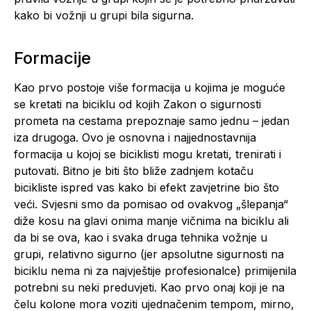
kako bi vožnji u grupi bila sigurna.
Formacije
Kao prvo postoje više formacija u kojima je moguće
se kretati na biciklu od kojih Zakon o sigurnosti
prometa na cestama prepoznaje samo jednu – jedan
iza drugoga. Ovo je osnovna i najjednostavnija
formacija u kojoj se biciklisti mogu kretati, trenirati i
putovati. Bitno je biti što bliže zadnjem kotaču
bicikliste ispred vas kako bi efekt zavjetrine bio što
veći. Svjesni smo da pomisao od ovakvog „šlepanja“
diže kosu na glavi onima manje vičnima na biciklu ali
da bi se ova, kao i svaka druga tehnika vožnje u
grupi, relativno sigurno (jer apsolutne sigurnosti na
biciklu nema ni za najvještije profesionalce) primijenila
potrebni su neki preduvjeti. Kao prvo onaj koji je na
čelu kolone mora voziti ujednačenim tempom, mirno,