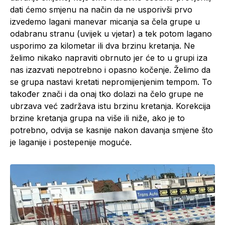
dati ćemo smjenu na način da ne usporivši prvo
izvedemo lagani manevar micanja sa čela grupe u
odabranu stranu (uvijek u vjetar) a tek potom lagano
usporimo za kilometar ili dva brzinu kretanja. Ne
želimo nikako napraviti obrnuto jer će to u grupi iza
nas izazvati nepotrebno i opasno kočenje. Želimo da
se grupa nastavi kretati nepromijenjenim tempom. To
također znači i da onaj tko dolazi na čelo grupe ne
ubrzava već zadržava istu brzinu kretanja. Korekcija
brzine kretanja grupa na više ili niže, ako je to
potrebno, odvija se kasnije nakon davanja smjene što
je laganije i postepenije moguće.