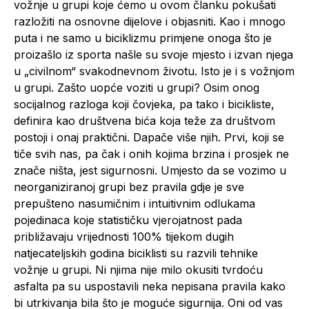
vožnje u grupi koje ćemo u ovom članku pokušati
razložiti na osnovne dijelove i objasniti. Kao i mnogo
puta i ne samo u biciklizmu primjene onoga što je
proizašlo iz sporta našle su svoje mjesto i izvan njega
u „civilnom“ svakodnevnom životu. Isto je i s vožnjom
u grupi. Zašto uopće voziti u grupi? Osim onog
socijalnog razloga koji čovjeka, pa tako i bicikliste,
definira kao društvena bića koja teže za društvom
postoji i onaj praktični. Dapače više njih. Prvi, koji se
tiče svih nas, pa čak i onih kojima brzina i prosjek ne
znače ništa, jest sigurnosni. Umjesto da se vozimo u
neorganiziranoj grupi bez pravila gdje je sve
prepušteno nasumičnim i intuitivnim odlukama
pojedinaca koje statističku vjerojatnost pada
približavaju vrijednosti 100% tijekom dugih
natjecateljskih godina biciklisti su razvili tehnike
vožnje u grupi. Ni njima nije milo okusiti tvrdoću
asfalta pa su uspostavili neka nepisana pravila kako
bi utrkivanja bila što je moguće sigurnija. Oni od vas