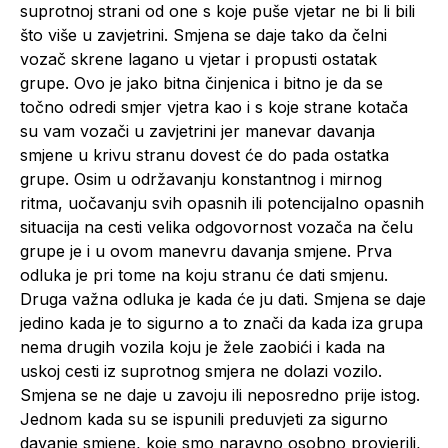
suprotnoj strani od one s koje puše vjetar ne bi li bili
što više u zavjetrini. Smjena se daje tako da čelni
vozač skrene lagano u vjetar i propusti ostatak
grupe. Ovo je jako bitna činjenica i bitno je da se
točno odredi smjer vjetra kao i s koje strane kotača
su vam vozači u zavjetrini jer manevar davanja
smjene u krivu stranu dovest će do pada ostatka
grupe. Osim u održavanju konstantnog i mirnog
ritma, uočavanju svih opasnih ili potencijalno opasnih
situacija na cesti velika odgovornost vozača na čelu
grupe je i u ovom manevru davanja smjene. Prva
odluka je pri tome na koju stranu će dati smjenu.
Druga važna odluka je kada će ju dati. Smjena se daje
jedino kada je to sigurno a to znači da kada iza grupa
nema drugih vozila koju je žele zaobići i kada na
uskoj cesti iz suprotnog smjera ne dolazi vozilo.
Smjena se ne daje u zavoju ili neposredno prije istog.
Jednom kada su se ispunili preduvjeti za sigurno
davanje smjene, koje smo naravno osobno provjerili,