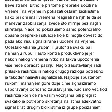
lijeve strane. Bitno je pri tome prepreke uočiti na
vrijeme i na vrijeme ih pokazati ostalim biciklistima
kako bi i oni imali vremena reagirati na njih te da se
manevar zaobilaženja izvede što mirnije bez naglih
skretanja. Načelno pokazujemo samo potencijalno
opasne prepreke i situacije koje bi mogle dovesti do
pada ako nisu signalizirane i uočene na vrijeme.
Učestalo vikanje „rupa“ ili „auto“ za svaku pa i
najmanju rupu ili auto kontra produktivno je jer
nakon nekog vremena nitko na takva upozorenja
više neće obraćati pažnju. Naglo zaustavljanje radi
prilaska raskrižju ili nekog drugog razloga potrebno
je također najaviti i signalizirati. Najbolje spuštenom
rukom i mahanjem gore dolje čime signaliziramo
usporavanje odnosno zaustavljanje. Kad smo već kod
raskrižja kojih će na vašim vožnjama biti pregršt
svakako je potrebno skretanja na istima adekvatno
signalizirati drugim biciklistima iz grupe podizanjem