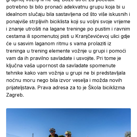
potrebno bi bilo pronaći adekvatnu grupu koja bi u
idealnom slučaju bila sastavljena od što više iskusnih i
ponajviše strpljivih biciklista koji su voljni svoje vrijeme
i znanje utrošiti na lagane treninge po pustim i ravnim
cestama ili spomenutoj pisti u Kranjčevićevoj ulici gdje
će u sasvim laganom ritmu s vama prolaziti iz
treninga u trening elemente vožnje u grupi i pomoći
vam da ih pravilno savladate i usvojite. Pri tome je
ključna vaša upornost da savladate spomenute
tehnike kako vam vožnja u grupi ne bi predstavljala
noćnu moru nego bila izvor veselja i možda novih
prijateljstava. Prava adresa za to je Škola biciklizma
Zagreb.