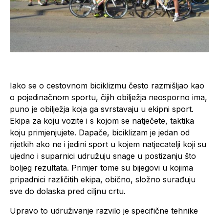
Iako se o cestovnom biciklizmu često razmišljao kao
o pojedinačnom sportu, čijih obilježja neosporno ima,
puno je obilježja koja ga svrstavaju u ekipni sport.
Ekipa za koju vozite i s kojom se natječete, taktika
koju primjenjujete. Dapače, biciklizam je jedan od
rijetkih ako ne i jedini sport u kojem natjecatelji koji su
ujedno i suparnici udružuju snage u postizanju što
boljeg rezultata. Primjer tome su bijegovi u kojima
pripadnici različitih ekipa, obično, složno surađuju
sve do dolaska pred ciljnu crtu.
Upravo to udruživanje razvilo je specifične tehnike