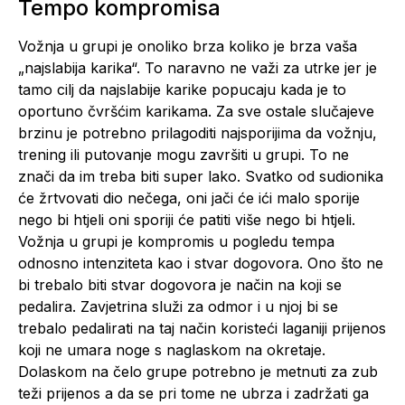
Tempo kompromisa
Vožnja u grupi je onoliko brza koliko je brza vaša
„najslabija karika“. To naravno ne važi za utrke jer je
tamo cilj da najslabije karike popucaju kada je to
oportuno čvršćim karikama. Za sve ostale slučajeve
brzinu je potrebno prilagoditi najsporijima da vožnju,
trening ili putovanje mogu završiti u grupi. To ne
znači da im treba biti super lako. Svatko od sudionika
će žrtvovati dio nečega, oni jači će ići malo sporije
nego bi htjeli oni sporiji će patiti više nego bi htjeli.
Vožnja u grupi je kompromis u pogledu tempa
odnosno intenziteta kao i stvar dogovora. Ono što ne
bi trebalo biti stvar dogovora je način na koji se
pedalira. Zavjetrina služi za odmor i u njoj bi se
trebalo pedalirati na taj način koristeći laganiji prijenos
koji ne umara noge s naglaskom na okretaje.
Dolaskom na čelo grupe potrebno je metnuti za zub
teži prijenos a da se pri tome ne ubrza i zadržati ga