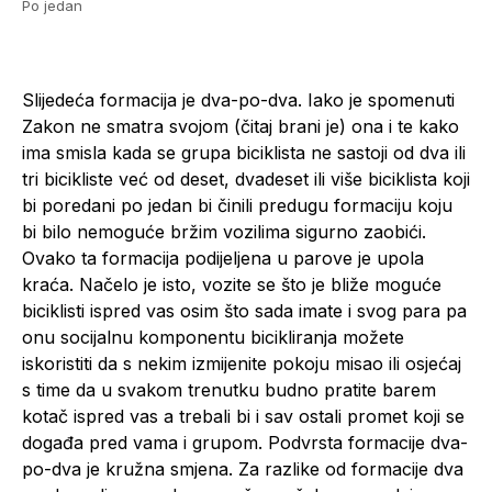
Po jedan
Slijedeća formacija je dva-po-dva. Iako je spomenuti
Zakon ne smatra svojom (čitaj brani je) ona i te kako
ima smisla kada se grupa biciklista ne sastoji od dva ili
tri bicikliste već od deset, dvadeset ili više biciklista koji
bi poredani po jedan bi činili predugu formaciju koju
bi bilo nemoguće bržim vozilima sigurno zaobići.
Ovako ta formacija podijeljena u parove je upola
kraća. Načelo je isto, vozite se što je bliže moguće
biciklisti ispred vas osim što sada imate i svog para pa
onu socijalnu komponentu bicikliranja možete
iskoristiti da s nekim izmijenite pokoju misao ili osjećaj
s time da u svakom trenutku budno pratite barem
kotač ispred vas a trebali bi i sav ostali promet koji se
događa pred vama i grupom. Podvrsta formacije dva-
po-dva je kružna smjena. Za razlike od formacije dva