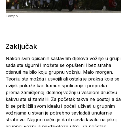
Tempo
Zaključak
Nakon svih opisanih sastavnih dijelova vožnje u grupi
sada ste sigurni i možete se opušteni i bez straha
otisnuti na bilo koju grupnu vožnju. Malo morgen.
Teoriju ste možda i usvojili ali ostala je praksa koja se
uvijek pokaže kao kamen spoticanja i prepreka
prema zamišljenoj idealnoj vožnji u veselom društvu
kakvu ste si zamislili. Za početak takva ne postoji a da
bi se približili svom idealu i počeli uživati u grupnim
vožnjama u stvari je potrebno savladati unutarnje
strahove. Najgori način je da ih savladavate na jakoj
grupnoj vožnji ili ne-daj-Bože utrci. Za početak