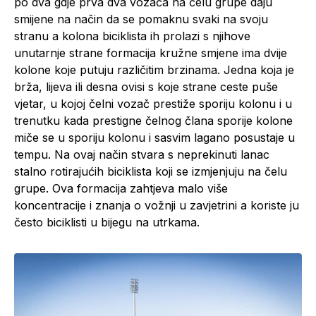
po dva gdje prva dva vozača na čelu grupe daju
smijene na način da se pomaknu svaki na svoju
stranu a kolona biciklista ih prolazi s njihove
unutarnje strane formacija kružne smjene ima dvije
kolone koje putuju različitim brzinama. Jedna koja je
brža, lijeva ili desna ovisi s koje strane ceste puše
vjetar, u kojoj čelni vozač prestiže sporiju kolonu i u
trenutku kada prestigne čelnog člana sporije kolone
miče se u sporiju kolonu i sasvim lagano posustaje u
tempu. Na ovaj način stvara s neprekinuti lanac
stalno rotirajućih biciklista koji se izmjenjuju na čelu
grupe. Ova formacija zahtjeva malo više
koncentracije i znanja o vožnji u zavjetrini a koriste ju
često biciklisti u bijegu na utrkama.