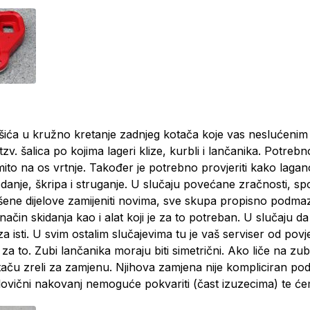
šića u kružno kretanje zadnjeg kotača koje vas neslućenim 
zv. šalica po kojima lageri klize, kurbli i lančanika. Potre
to na os vrtnje. Također je potrebno provjeriti kako lagan
odanje, škripa i struganje. U slučaju povećane zračnosti, s
ene dijelove zamijeniti novima, sve skupa propisno podmazat
 način skidanja kao i alat koji je za to potreban. U slučaju 
 za isti. U svim ostalim slučajevima tu je vaš serviser od po
 za to. Zubi lančanika moraju biti simetrični. Ako liče na 
kotaču zreli za zamjenu. Njihova zamjena nije kompliciran p
 poslovični nakovanj nemoguće pokvariti (čast izuzecima) te