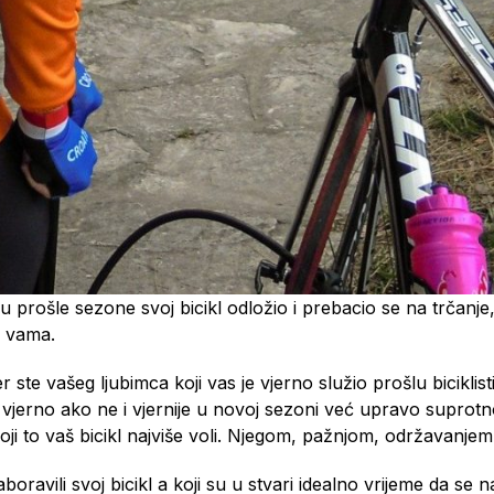
u prošle sezone svoj bicikl odložio i prebacio se na trčanje, c
o vama.
e vašeg ljubimca koji vas je vjerno služio prošlu biciklističk
vjerno ako ne i vjernije u novoj sezoni već upravo suprotno
i to vaš bicikl najviše voli. Njegom, pažnjom, održavanjem 
oravili svoj bicikl a koji su u stvari idealno vrijeme da se