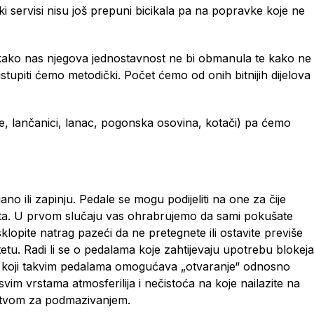
ki servisi nisu još prepuni bicikala pa na popravke koje ne
i kako nas njegova jednostavnost ne bi obmanula te kako ne
tupiti ćemo metodički. Počet ćemo od onih bitnijih dijelova
le, lančanici, lanac, pogonska osovina, kotači) pa ćemo
ano ili zapinju. Pedale se mogu podijeliti na one za čije
laneta. U prvom slučaju vas ohrabrujemo da sami pokušate
sklopite natrag pazeći da ne pretegnete ili ostavite previše
etu. Radi li se o pedalama koje zahtijevaju upotrebu blokeja
izam koji takvim pedalama omogućava „otvaranje“ odnosno
 svim vrstama atmosferilija i nečistoća na koje nailazite na
edstvom za podmazivanjem.