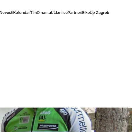
Novosti
Kalendar
Tim
O nama
Učlani se
Partneri
BikeUp Zagreb