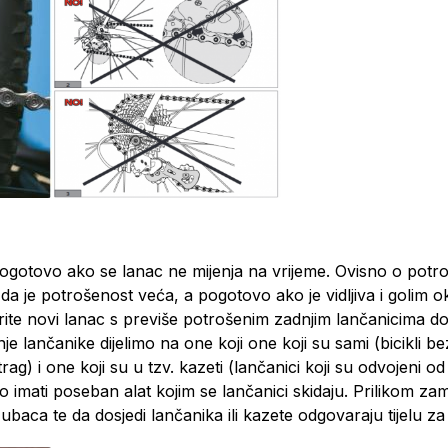
pogotovo ako se lanac ne mijenja na vrijeme. Ovisno o potro
čaju da je potrošenost veća, a pogotovo ako je vidljiva i go
arite novi lanac s previše potrošenim zadnjim lančanicima d
dnje lančanike dijelimo na one koji one koji su sami (bicikli 
g) i one koji su u tzv. kazeti (lančanici koji su odvojeni 
o imati poseban alat kojim se lančanici skidaju. Prilikom za
zubaca te da dosjedi lančanika ili kazete odgovaraju tijelu 