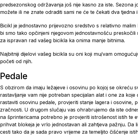
predsezonskog održavanja još nije kasno za iste. Sezona još 
možete ili ne znate odraditi sami ne će te čekati dva tjedna 
Bicikl je jednostavno prijevozno sredstvo s relativno mali
bi smo tako opčinjeni njegovom jednostavnošću preskočili ne
za ispravan rad vašeg bicikla ka onima manje bitnima.
Najbitniji dijelovi vašeg bicikla su oni koji mu/vam omoguć
početi od njih.
Pedale
S obzirom da imaju ležajeve i osovinu po kojoj se okreću svaka
rastavljanje vam nije potreban specijalan alat i one za koj
rastaviti osovinu pedale, provjeriti stanje lagera i osovine, 
zračnosti. U drugom slučaju vas ohrabrujemo da iste odneset
na šprintericama potrebno je provjeriti istrošenost istih 
prihvat blokeja je vrlo jednostavan ali zahtjeva pažnju. Da l
cesti tako da je sada pravo vrijeme za temeljito čišćenje 