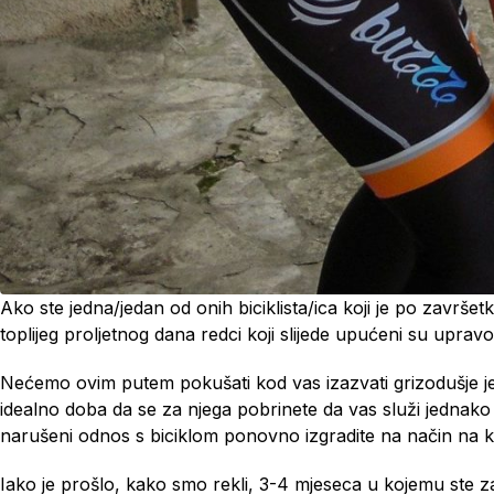
Ako ste jedna/jedan od onih biciklista/ica koji je po završetk
toplijeg proljetnog dana redci koji slijede upućeni su uprav
Nećemo ovim putem pokušati kod vas izazvati grizodušje jer st
idealno doba da se za njega pobrinete da vas služi jednako 
narušeni odnos s biciklom ponovno izgradite na način na koj
Iako je prošlo, kako smo rekli, 3-4 mjeseca u kojemu ste zab