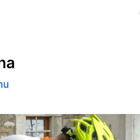
na
nu