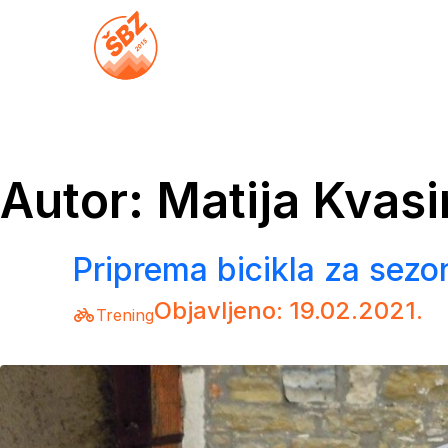
Skip
to
Škola biciklizma Zagreb
content
Autor:
Matija Kvasi
Priprema bicikla za sezo
Objavljeno: 19.02.2021.
Trening