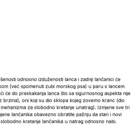
šenosti odnosno izduženosti lanca i zadnji lančanici će
lim okom (već spomenuti zubi morskog psa) u paru s lancem
oći će do preskakanja lanca što sa sigurnosnog aspekta nije
bez brzina), oni koji su dio sklopa kojeg zovemo kranc (dio
od mehanizma za slobodno kretanje unatrag). Izmjene sve tri
mjene lančanika obavezno obratite pažnju da stari i novi
za slobodno kretanje lančanika u natrag odnosno nabi.