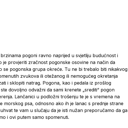
brzinama pogoni ravno naprijed u svjetliju budućnost i
bno je provjeriti zračnost pogonske osovine na način da
o se pogonska grupa okreće. Tu ne bi trebalo biti nikakvog
pomenutih zvukova ili otežanog ili nemogućeg okretanja
i i sklopiti natrag. Pogona, kao i pedala iz prošlog
da ste dovoljno odvažni da sami krenete „srediti“ pogon
vjerenja. Lančanici u podložni trošenju te je s vremena na
zube morskog psa, odnosno ako ih je lanac s prednje strane
oduhvat te vam u slučaju da je isti nužan preporučamo da ga
 ćemo i ovi putem samo spomenuti.