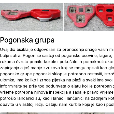
Pogonska grupa
Ovaj dio bicikla je odgovoran za prenošenje snage vaših mi
bolje sutra. Pogon se sastoji od pogonske osovine, lagera, t
rukama čvrsto primite kurble i pokušate ih pomaknuti okomi
zapinjanja a još manje zvukova koji se mogu opisati kao gl
pogonske grupe pogonski sklop je potrebno rastaviti, istroš
ulomka, ima koliko i zrnca pijeska na plaži a svaki ima svoj
informirajte se prije tog poduhvata o alatu koji je potreban
vrijeme potrebna njihova inspekcija a sada je pravo vrijeme
potrošio lančanici su, kao i lanac i lančanici na zadnjem 
obavite u vlastitoj režiji. Ostaju nam kurble koje je kao i