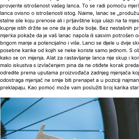
provjerite istrošenost vašeg lanca. To se radi pomoću mjerk
lanca ovisno o istrošenosti istog. Naime, lanac se „produžuj
stalne sile koju prenose ali i prljavštine koja ulazi na ta mj
kupnje istih držite se one da je duže bolje. Bez nestašnih pr
mjerka pokaže da je vaš lanac napola ili sasvim potrošen o
brigom manje a potencijalno i više. Lanci se dijele u dvije skup
posebne karike od kojih se neke koriste samo jednom. S obz
kako se on mijenja. Alat za rastavljanje lanca nije skup i k
malo iskustva s izvlačenjem pina da ne otiđete korak pred
odredite prema uputama proizvođača zadnjeg mjenjača kojeg i
odostraga mjenjač ne smije biti prenapet a u poziciji najma
preklapaju. Kao pomoć može vam poslužiti broj karika staro