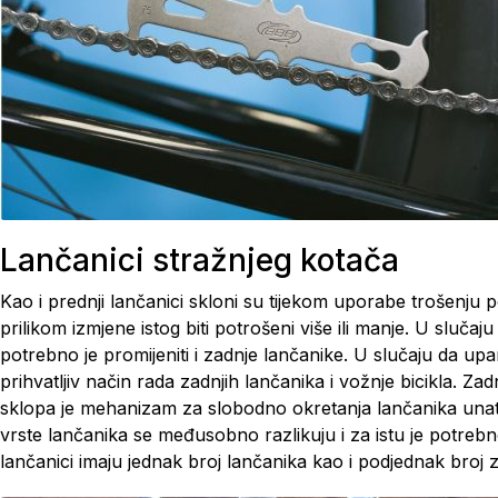
Lančanici stražnjeg kotača
Kao i prednji lančanici skloni su tijekom uporabe trošenju 
prilikom izmjene istog biti potrošeni više ili manje. U slu
potrebno je promijeniti i zadnje lančanike. U slučaju da up
prihvatljiv način rada zadnjih lančanika i vožnje bicikla. Za
sklopa je mehanizam za slobodno okretanja lančanika unatra
vrste lančanika se međusobno razlikuju i za istu je potrebn
lančanici imaju jednak broj lančanika kao i podjednak broj 