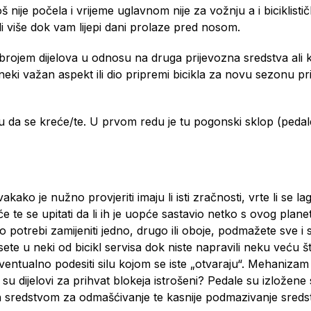
nije počela i vrijeme uglavnom nije za vožnju a i biciklistič
ili više dok vam lijepi dani prolaze pred nosom.
m brojem dijelova u odnosu na druga prijevozna sredstva al
ki važan aspekt ili dio pripremi bicikla za novu sezonu pris
uju da se kreće/te. U prvom redu je tu pogonski sklop (peda
ko je nužno provjeriti imaju li isti zračnosti, vrte li se lag
e će te se upitati da li ih je uopće sastavio netko s ovog p
po potrebi zamijeniti jedno, drugo ili oboje, podmažete sve i 
e u neki od bicikl servisa dok niste napravili neku veću št
te eventualno podesiti silu kojom se iste „otvaraju“. Mehan
i su dijelovi za prihvat blokeja istrošeni? Pedale su izložene
istih sredstvom za odmašćivanje te kasnije podmazivanje sr