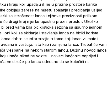
u i kraju koji upadaju ili ne u prazne prostore karike
ke dobijaju zareze na mjestu spajanja i pregibanja uslijed
jerki za istrošenost lanca i njihove preciznosti prilikom
kše će drugi kraj mjerke upasti u prazni prostor. Ukoliko
bi pred vama bila biciklistička sezona sa sigurno jednom
 i oni koji za skidanje i stavljanje lanca na bicikl koriste
nca dobro se informirajte o tome koji lanac vi imate i
pravdana investicija. Isto kao i zamjena lanca. Trebat će vam
poruča vježbanje na nekom starom lancu. Dužinu novog lanca
ju inače nikad ne vozite – najveći lančanici naprijed i
enjača ne struže po lancu odnosno da se kotačići ne