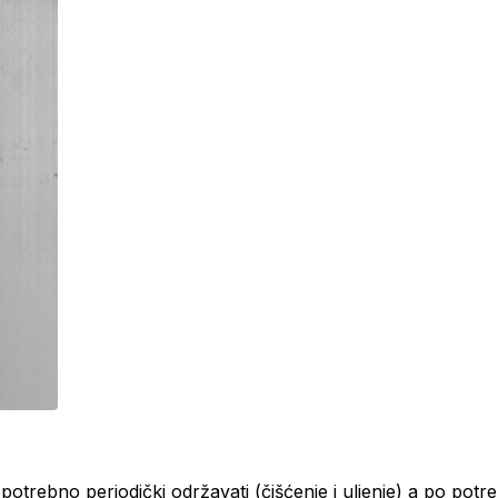
rebno periodički održavati (čišćenje i uljenje) a po potrebi